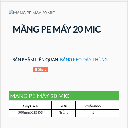
MÀNG PE MÁY 20 MIC
SẢN PHẨM LIÊN QUAN:
BĂNG KEO DÁN THÙNG
MÀNG PE MÁY 20 MIC
Quy Cách
Màu
Cuộn/bao
Giá/
500mm X 15 KG
Trắng
1
650,