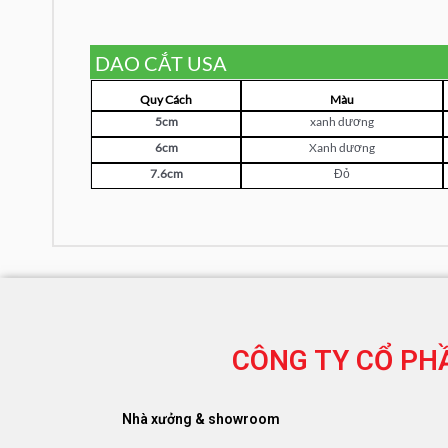
DAO CẮT USA
Quy Cách
Màu
5cm
xanh dương
6cm
Xanh dương
7.6cm
Đỏ
CÔNG TY CỔ PH
Nhà xưởng & showroom