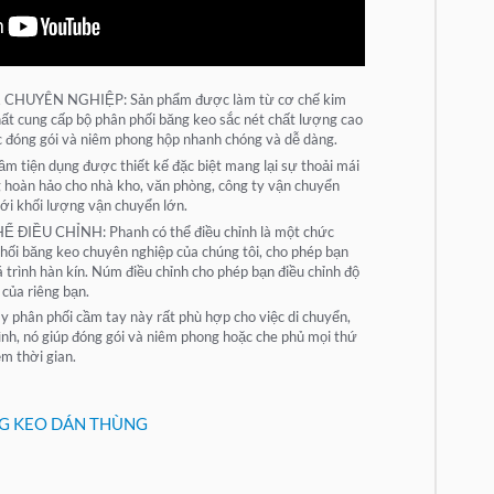
HUYÊN NGHIỆP: Sản phẩm được làm từ cơ chế kim
nhất cung cấp bộ phân phối băng keo sắc nét chất lượng cao
ệc đóng gói và niêm phong hộp nhanh chóng và dễ dàng.
ầm tiện dụng được thiết kế đặc biệt mang lại sự thoải mái
ng hoàn hảo cho nhà kho, văn phòng, công ty vận chuyển
với khối lượng vận chuyển lớn.
IỀU CHỈNH: Phanh có thể điều chỉnh là một chức
phối băng keo chuyên nghiệp của chúng tôi, cho phép bạn
 trình hàn kín. Núm điều chỉnh cho phép bạn điều chỉnh độ
 của riêng bạn.
ân phối cầm tay này rất phù hợp cho việc di chuyển,
đình, nó giúp đóng gói và niêm phong hoặc che phủ mọi thứ
ệm thời gian.
G KEO DÁN THÙNG