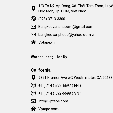
1/3 Tô Ký, Ấp Đông, Xã. Thới Tam Thôn, Huyệ
Hóc Môn, Tp. HCM, Việt Nam
(028) 3713 3300
Bangkeovanphuocvn@gmail.com
bangkeovanphuoc@yahoo.com.vn
Vptape.vn
Warehouse tại Hoa Kỳ
California
9371 Kramer Ave #G Westminster, CA 92683
+1 ( 714 ) 592-6697 ( EN )
+1 ( 714 ) 592-6698 ( VN )
Info@vptape.com
Vptape.com