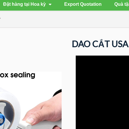
Đặt hàng tại Hoa kỳ
Export Quotation
Quà tặ
A
DAO CẮT USA