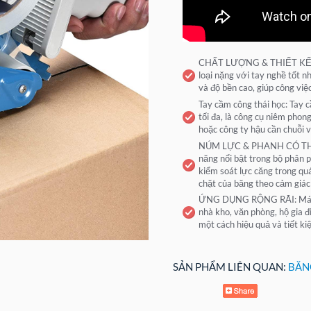
CHẤT LƯỢNG & THIẾT KẾ C
loại nặng với tay nghề tốt 
và độ bền cao, giúp công vi
Tay cầm công thái học: Tay c
tối đa, là công cụ niêm pho
hoặc công ty hậu cần chuỗi 
NÚM LỰC & PHANH CÓ THỂ Đ
năng nổi bật trong bộ phân 
kiểm soát lực căng trong quá
chặt của băng theo cảm giác
ỨNG DỤNG RỘNG RÃI: Máy ph
nhà kho, văn phòng, hộ gia 
một cách hiệu quả và tiết ki
SẢN PHẨM LIÊN QUAN:
BĂN