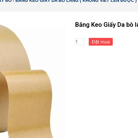
ẤY BÒ
/
BĂNG KEO GIẤY DA BÒ LÁNG ( KHÔNG VIẾT LÊN ĐƯỢC )
Băng Keo Giấy Da bò l