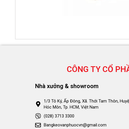
CÔNG TY CỔ PH
Nhà xưởng & showroom
1/3 Tô Ký, Ấp Đông, Xã. Thới Tam Thôn, Huyệ
Hóc Môn, Tp. HCM, Việt Nam
(028) 3713 3300
Bangkeovanphuocvn@gmail.com