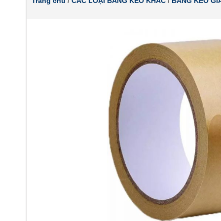
Trang chủ
/
CÁC LOẠI BĂNG KEO KHÁC
/
BĂNG KEO GI