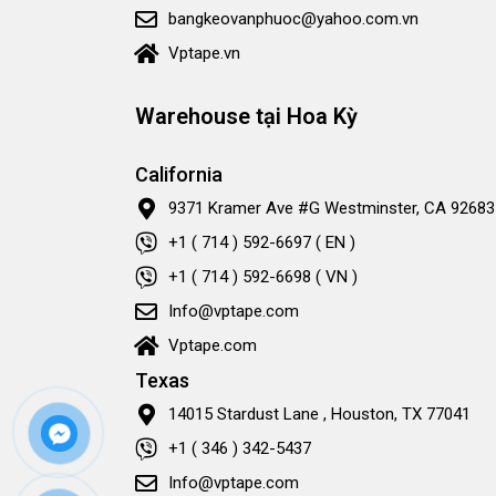
bangkeovanphuoc@yahoo.com.vn
Vptape.vn
Warehouse tại Hoa Kỳ
California
9371 Kramer Ave #G Westminster, CA 92683
+1 ( 714 ) 592-6697 ( EN )
+1 ( 714 ) 592-6698 ( VN )
Info@vptape.com
Vptape.com
Texas
14015 Stardust Lane , Houston, TX 77041
+1 ( 346 ) 342-5437
Info@vptape.com