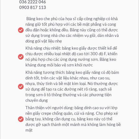
036 2222 046
0903 817 113
Băng keo che phủ của họa sĩ cấp công nghiệp có khả
năng giữ tốt phù hợp với các bề mặt phẳng và cong
đều đặn hoặc không đều. Băng này cũng có thể được
sử dụng trong nhà cho các nhiệm vụ giữ, dán nhãn và
đóng gói vật liệu nhẹ
Khả năng chịu nhiệt: băng keo giấy được thiết kế để
chịu được nhiều loại nhiệt độ cao tới 300 độ F, khiến
nó phù hợp cho các ứng dụng nướng sơn. Băng keo
kháng dung môi bảo vệ sơn khỏi nước
Khả năng tương thích: băng keo giấy năng có độ bám
dính tốt, trên các vật liệu khác nhau, như cao su,
nhựa, thủy tinh và bề mặt kim loại. Nó thường được
sử dụng để tạo ra các đường nét rõ ràng, sạch sẽ
trong sơn ô tô thông thường và các phương tiện
chuyên dụng
Thân thiện với người dùng: băng dính cao su với lớp
nền giấy crepe chống quăn, cúi và nâng. Cho phép xé
bằng tay, không cần dụng cụ, băng keo này có thể
được gỡ sạch thành một mảnh mà không làm hỏng bề
mặt